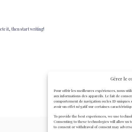
te it, then start writing!
Gérer le 
Pour offrir les meilleures expériences, nous uti
aux informations des appareils. Le fait de conse
comportement de navigation ou les ID uniques su
avoir un effet négatif sur certaines caractéristiq
To provide the best experiences, we use technol
Consenting to these technologies will allow us t
to consent or withdrawal of consent may adversel