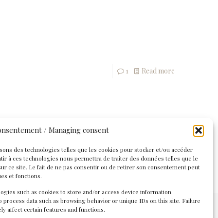
1
Read more
consentement / Managing consent
lisons des technologies telles que les cookies pour stocker et/ou accéder
ntir à ces technologies nous permettra de traiter des données telles que le
r ce site. Le fait de ne pas consentir ou de retirer son consentement peut
ues et fonctions.
ogies such as cookies to store and/or access device information.
o process data such as browsing behavior or unique IDs on this site. Failure
y affect certain features and functions.